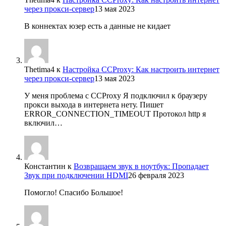
через прокси-сервер
13 мая 2023
В коннектах юзер есть а данные не кидает
Thetima4
к
Настройка CCProxy: Как настроить интернет
через прокси-сервер
13 мая 2023
У меня проблема с CCProxy Я подключил к браузеру
прокси выхода в интернета нету. Пишет
ERROR_CONNECTION_TIMEOUT Протокол http я
включил…
Константин
к
Возвращаем звук в ноутбук: Пропадает
Звук при подключении HDMI
26 февраля 2023
Помогло! Спасибо Большое!