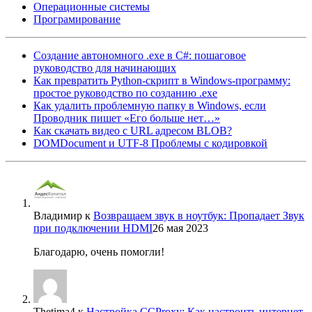
Операционные системы
Програмирование
Создание автономного .exe в C#: пошаговое
руководство для начинающих
Как превратить Python-скрипт в Windows-программу:
простое руководство по созданию .exe
Как удалить проблемную папку в Windows, если
Проводник пишет «Его больше нет…»
Как скачать видео с URL адресом BLOB?
DOMDocument и UTF-8 Проблемы с кодировкой
Владимир
к
Возвращаем звук в ноутбук: Пропадает Звук
при подключении HDMI
26 мая 2023
Благодарю, очень помогли!
Thetima4
к
Настройка CCProxy: Как настроить интернет