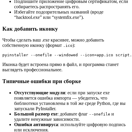
Подпишите приложение цифровым сертификатом, если
собираетесь распространять его.
Избегайте подозрительных названий (вроде
“hacktool.exe” или “systemfix.exe”).
Как добавить иконку
Чтобы сделать ваш .exe красивее, можно добавить
собственную иконку (формат
):
.ico
pyinstaller --onefile --windowed --icon=app.ico script.
Иконка будет встроена прямо в файл, и программа станет
выглядеть профессиональнее.
Типичные ошибки при сборке
Отсутствующие модули
: если при запуске exe
появляется ошибка импорта — убедитесь, что
библиотеки установлены в той же среде Python, где вы
запускали PyInstaller.
Большой размер exe
: добавьте флаг
и
--onefile
удалите ненужные зависимости.
Ошибки антивируса
: используйте цифровую подпись
или исключения.